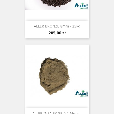
ALLER BRONZE 8mm - 25kg
Cena
205,00 zł
ALLER INFA EX GR 0,2 Mm -...