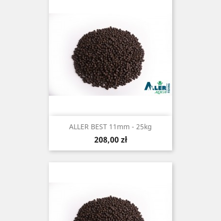
ALLER BEST 11mm - 25kg
Cena
208,00 zł