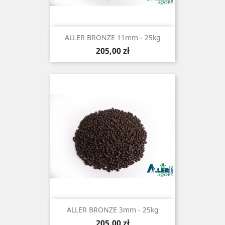
ALLER BRONZE 11mm - 25kg
Cena
205,00 zł
ALLER BRONZE 3mm - 25kg
Cena
205,00 zł