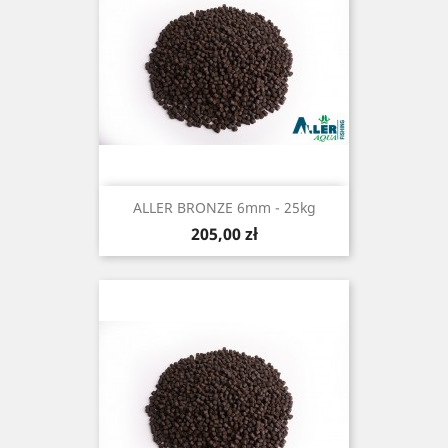
ALLER BRONZE 6mm - 25kg
Cena
205,00 zł