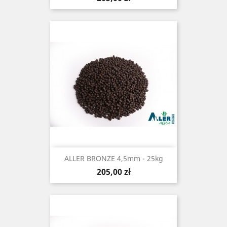
ALLER BRONZE 4,5mm - 25kg
Cena
205,00 zł