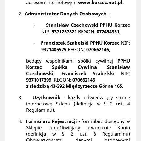
adresem internetowym
www.korzec.net.pl.
2.
Administrator Danych Osobowych
-:
Stanisław Czechowski PPHU Korzec
·
NIP:
9371257821
REGON:
072494351
,
Franciszek Szabelski PPHU Korzec
NIP:
·
9371405575
REGON:
070662146
,
będący wspólnikami spółki cywilnej
PPHU
Korzec Spółka Cywilna Stanisław
Czechowski, Franciszek Szabelsk
i NIP:
9371017399
, REGON:
070662146
z siedzibą 43-392 Międzyrzecze Górne 165.
3.
Użytkownik
- każdy odwiedzający stronę
internetową Sklepu (definicja w § 2 ust. 4
Regulaminu).
4.
Formularz Rejestracji
- formularz dostępny w
Sklepie, umożliwiający utworzenie Konta
(definicja w § 2 ust. 8 Regulaminu)
Obowiązkowymi danymi osobowymi