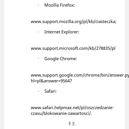
Mozilla Firefox:
·
www.support.mozilla.org/pl/kb/ciasteczka
;
Internet Explorer:
·
www.support.microsoft.com/kb/278835/pl
Google Chrome:
·
www.support.google.com/chrome/bin/answer.p
hl=pl&answer=95647
Safari:
·
www.safari.helpmax.net/pl/oszczedzanie-
czasu/blokowanie-zawartosci/
.
§ 3