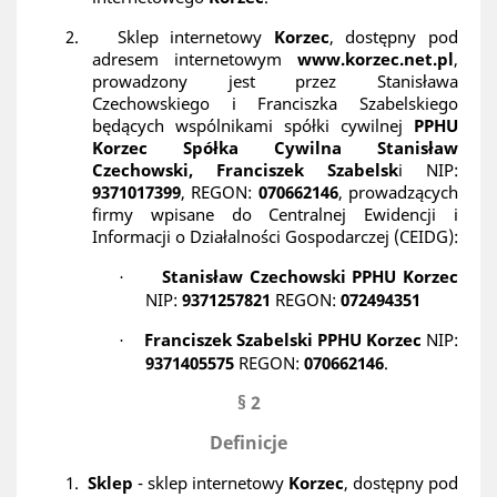
2.
Sklep internetowy
Korzec
, dostępny pod
adresem internetowym
www.korzec.net.pl
,
prowadzony jest przez
Stanisława
Czechowskiego i Franciszka Szabelskiego
będących wspólnikami spółki cywilnej
PPHU
Korzec Spółka Cywilna Stanisław
Czechowski, Franciszek Szabelsk
i NIP:
9371017399
, REGON:
070662146
, prowadzących
firmy wpisane do Centralnej Ewidencji i
Informacji o Działalności Gospodarczej (CEIDG):
Stanisław Czechowski PPHU Korzec
·
NIP:
9371257821
REGON:
072494351
Franciszek Szabelski PPHU Korzec
NIP:
·
9371405575
REGON:
070662146
.
§ 2
Definicje
1.
Sklep
- sklep internetowy
Korzec
, dostępny pod